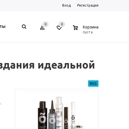
Вход
Регистрация
0
0
0
КТЫ
Корзина
пуста
оздания идеальной
RSS
,