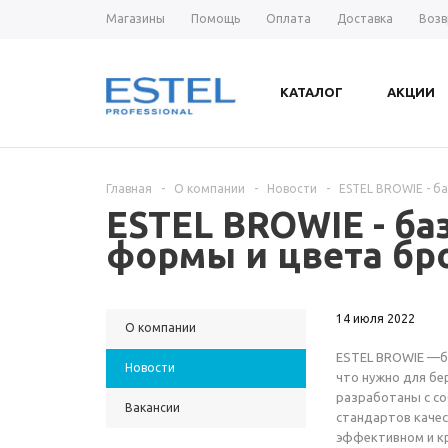
Магазины
Помощь
Оплата
Доставка
Возв
КАТАЛОГ
АКЦИИ
Главная
-
О компании
-
Новости
-
ESTEL BROWIE - б
ESTEL BROWIE - б
формы и цвета бр
14 июля 2022
О компании
ESTEL BROWIE —ба
Новости
что нужно для бе
разработаны с с
Вакансии
стандартов качес
эффективном и кр