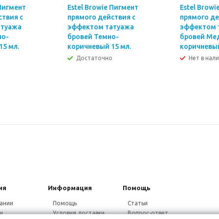
 Пигмент
Estel Browie Пигмент
Estel Browi
ствия с
прямого действия с
прямого де
атуажа
эффектом татуажа
эффектом 
ло-
бровей Темно-
бровей Ме
15 мл.
коричневый 15 мл.
коричневый
Достаточно
Нет в нал
ия
Информация
Помощь
ании
Помощь
Статьи
и
Условия доставки
Вопрос-ответ