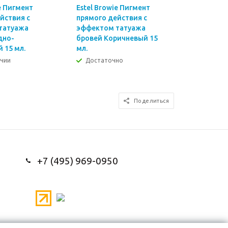
e Пигмент
Estel Browie Пигмент
Estel Bro
йствия с
прямого действия с
прямого 
татуажа
эффектом татуажа
эффектом
дно-
бровей Коричневый 15
бровей Гр
 15 мл.
мл.
ичии
Достаточно
Много
Поделиться
+7 (495) 969-0950