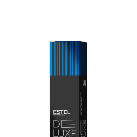
напыление и остаётся на волосах подобно звёздному
блеску.