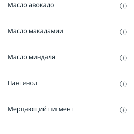
Масло авокадо
Обволакивает каждый волос по всей длине,
Масло макадамии
стремительно проникает вглубь, восстанавливает
повреждённые участки, придаёт эластичность и
динамику без утяжеления.
Разглаживает кутикулу, снимает статику, придаёт
Масло миндаля
благородное сияние, помогает сохранить свежесть
цвета и живую текстуру прядей.
Бережно защищает волосы от потери влаги, смягчает,
Пантенол
повышает упругость, делает цвет более насыщенным.
Мгновенно успокаивает и увлажняет кожу головы, дарит
Мерцающий пигмент
комфорт в момент окрашивания, защищает от сухости и
удерживает влагу внутри волоса.
В процессе окрашивания напоминает бриллиантовое