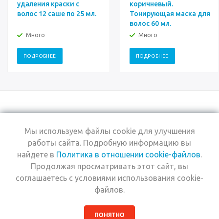
удаления краски с
коричневый.
волос 12 саше по 25 мл.
Тонирующая маска для
волос 60 мл.
Много
Много
ПОДРОБНЕЕ
ПОДРОБНЕЕ
Мы используем файлы cookie для улучшения
+7 (495) 969-0950
работы сайта. Подробную информацию вы
найдете в
Политика в отношении cookie-файлов
.
2026 © Интернет-
Компания
Продолжая просматривать этот сайт, вы
магазин Estel
Информация
Professional
соглашаетесь с условиями использования cookie-
Помощь
файлов.
ПОНЯТНО