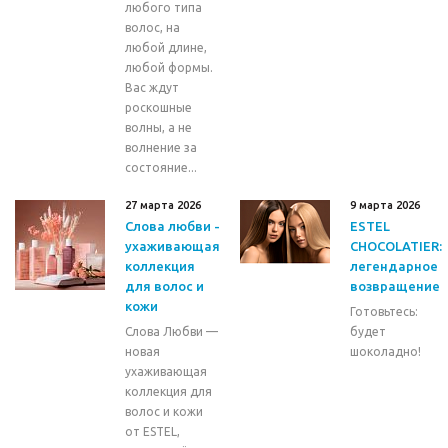
любого типа
волос, на
любой длине,
любой формы.
Вас ждут
роскошные
волны, а не
волнение за
состояние...
27 марта 2026
9 марта 2026
Слова любви -
ESTEL
ухаживающая
CHOCOLATIER:
коллекция
легендарное
для волос и
возвращение
кожи
Готовьтесь:
Слова Любви —
будет
новая
шоколадно!
ухаживающая
коллекция для
волос и кожи
от ESTEL,