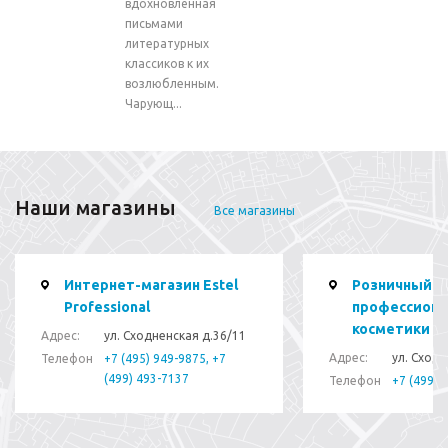
вдохновлённая
письмами
литературных
классиков к их
возлюбленным.
Чарующ...
Наши магазины
Все магазины
Интернет-магазин Estel
Розничный м
Professional
профессиона
косметики Pr
Адрес:
ул. Сходненская д.36/11
Адрес:
ул. Сходн
Телефон
+7 (495) 949-9875, +7
(499) 493-7137
Телефон
+7 (499) 