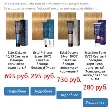
оттенкам, восстанавливая и укрепляя структуру волос.
Благородное сияние. Глубокий восстанавливающий эффект.
Estel DeLuxe
Estel Princess
Estel DeLuxe
Estel NewTone
10/73 Светлый
Essex 10/73
Silver 10/37
10/73 Светлый
блондин
Светлый
Светлый
блондин
коричнево-
блондин
блондин
коричнево-
золотистый
бежевый (Мёд)
золотисто-
золотистый
коричневый
Тонирующая
695 руб.
295 руб.
маска для волос
730 руб.
60 мл.
280 руб.
Подробнее
Подробнее
Подробнее
Подробнее