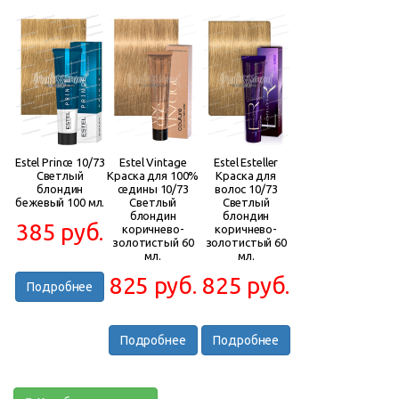
Estel Prince 10/73
Estel Vintage
Estel Esteller
Светлый
Краска для 100%
Краска для
блондин
седины 10/73
волос 10/73
бежевый 100 мл.
Светлый
Светлый
блондин
блондин
385 руб.
коричнево-
коричнево-
золотистый 60
золотистый 60
мл.
мл.
825 руб.
825 руб.
Подробнее
Подробнее
Подробнее