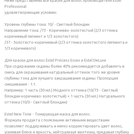
Ниже представлены все краски для волос производителя Estel
Professional
удовлетворяющие условию:
Уровень глубины тона: 10/ - Светлый блондин
Направление тона: /73 - Коричнево-золотистый (2/3 оттенка
коричневый пигмент и 1/3 золотистого)
/37 - Золотисто-коричневый (2/3 оттенка золотистого пигмента и
1/3 коричневого)
Для краски для волос Estel Princess Essex и Estel DeLuxe
При содержании седины более 40% рекомендуется добавлять в
смесь для окрашивания натуральный оттенок того же уровня
глубины тона для лучшего закрашивания седины. Пропорция
смешивания - 1:1.
Например: 1 часть (30 мл.) Модного оттенка (10/73 - Светлый
блондин коричнево-золотистый) + 1 часть (30 мл.) Натурального
оттенка (10/0 - Светлый блондин)
Estel New Tone - Тонирующая маска для волос.
Формула продукта с полезными активными веществами
позволяет поддерживать и мягко корректировать цвет волос,
усиливая блеск и яркость, нейтрализуя желтизну, придавая глубину