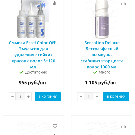
Смывка Estel Color Off -
Sensation DeLuxe
Эмульсия для
Бессульфатный
удаления стойких
шампунь-
красок с волос 3*120
стабилизатор цвета
мл.
волос 1000 мл.
Достаточно
Много
955
руб.
/шт
1 105
руб.
/шт
В КОРЗИНУ
В КОРЗИНУ