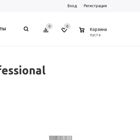
Вход
Регистрация
0
0
0
КТЫ
Корзина
пуста
essional