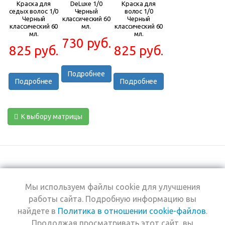
Краска для
DeLuxe 1/0
Краска для
седых волос 1/0
Черный
волос 1/0
Черный
классический 60
Черный
классический 60
мл.
классический 60
мл.
мл.
730 руб.
825 руб.
825 руб.
Подробнее
Подробнее
Подробнее
К выбору матрицы
Мы используем файлы cookie для улучшения
+7 (495) 969-0950
работы сайта. Подробную информацию вы
найдете в
Политика в отношении cookie-файлов
.
2026 © Интернет-
Компания
Продолжая просматривать этот сайт, вы
магазин Estel
Информация