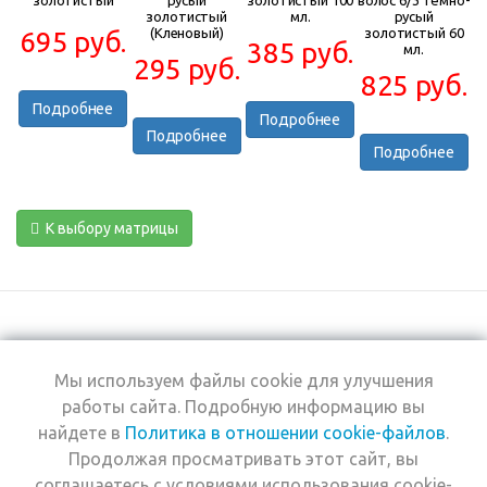
золотистый
русый
золотистый 100
волос 6/3 Тёмно-
золотистый
мл.
русый
(Кленовый)
золотистый 60
695 руб.
385 руб.
мл.
295 руб.
825 руб.
Подробнее
Подробнее
Подробнее
Подробнее
К выбору матрицы
Мы используем файлы cookie для улучшения
+7 (495) 969-0950
работы сайта. Подробную информацию вы
найдете в
Политика в отношении cookie-файлов
.
2026 © Интернет-
Компания
Продолжая просматривать этот сайт, вы
магазин Estel
Информация
Professional
соглашаетесь с условиями использования cookie-
Помощь