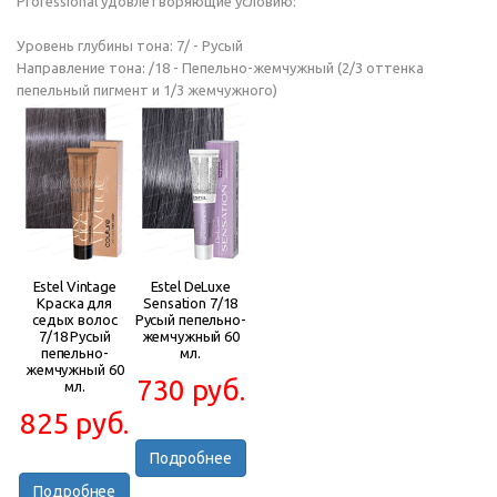
Professional удовлетворяющие условию:
Уровень глубины тона: 7/ - Русый
Направление тона: /18 - Пепельно-жемчужный (2/3 оттенка
пепельный пигмент и 1/3 жемчужного)
Estel Vintage
Estel DeLuxe
Краска для
Sensation 7/18
седых волос
Русый пепельно-
7/18 Русый
жемчужный 60
пепельно-
мл.
жемчужный 60
730 руб.
мл.
825 руб.
Подробнее
Подробнее