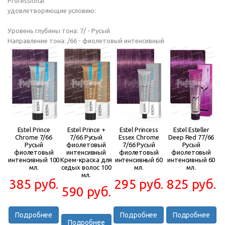
Professional
удовлетворяющие условию:
Уровень глубины тона: 7/ - Русый
Направление тона: /66 - фиолетовый интенсивный
Estel Prince
Estel Prince +
Estel Princess
Estel Esteller
Chrome 7/66
7/66 Русый
Essex Chrome
Deep Red 77/66
Русый
фиолетовый
7/66 Русый
Русый
фиолетовый
интенсивный
фиолетовый
фиолетовый
интенсивный 100
Крем-краска для
интенсивный 60
интенсивный 60
мл.
седых волос 100
мл.
мл.
мл.
385 руб.
295 руб.
825 руб.
590 руб.
Подробнее
Подробнее
Подробнее
Подробнее