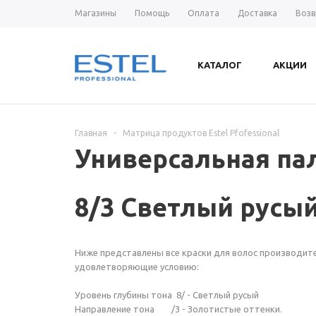
Магазины
Помощь
Оплата
Доставка
Возв
КАТАЛОГ
АКЦИИ
Главная
-
Матрица продуктов Estel Pfofessional
Универсальная пал
8/3 Светлый русы
Ниже представлены все краски для волос производителя
удовлетворяющие условию:
Уровень глубины тона 8/ - Светлый русый
Направление тона /3 - Золотистые оттенки.