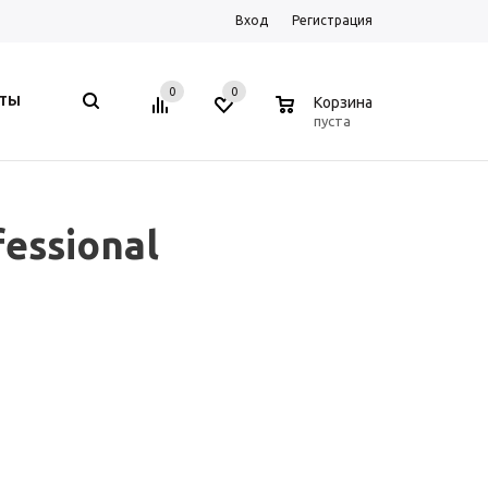
Вход
Регистрация
0
0
0
КТЫ
Корзина
пуста
essional