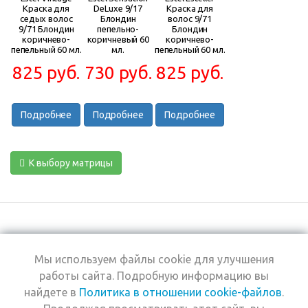
Краска для
DeLuxe 9/17
Краска для
седых волос
Блондин
волос 9/71
9/71 Блондин
пепельно-
Блондин
коричнево-
коричневый 60
коричнево-
пепельный 60 мл.
мл.
пепельный 60 мл.
825 руб.
730 руб.
825 руб.
Подробнее
Подробнее
Подробнее
К выбору матрицы
Мы используем файлы cookie для улучшения
+7 (495) 969-0950
работы сайта. Подробную информацию вы
найдете в
Политика в отношении cookie-файлов
.
2026 © Интернет-
Компания