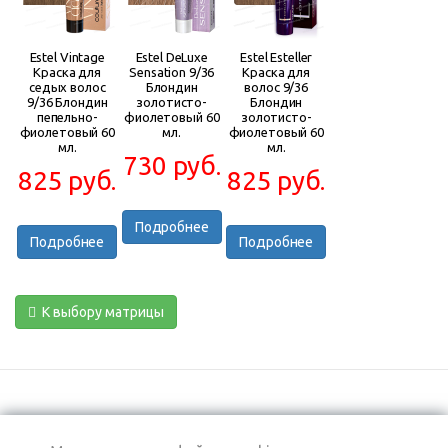
Estel Vintage
Estel DeLuxe
Estel Esteller
Краска для
Sensation 9/36
Краска для
седых волос
Блондин
волос 9/36
9/36 Блондин
золотисто-
Блондин
пепельно-
фиолетовый 60
золотисто-
фиолетовый 60
мл.
фиолетовый 60
мл.
мл.
730 руб.
825 руб.
825 руб.
Подробнее
Подробнее
Подробнее
К выбору матрицы