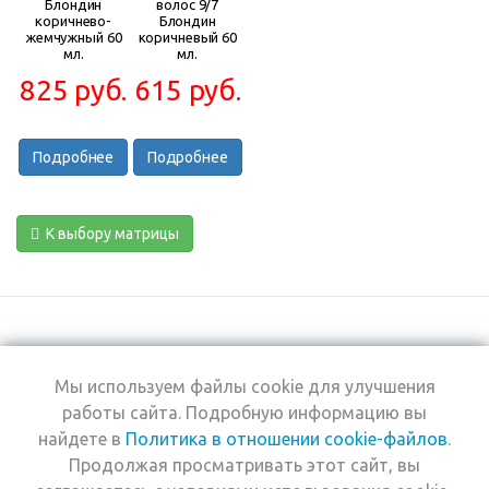
Блондин
волос 9/7
коричнево-
Блондин
жемчужный 60
коричневый 60
мл.
мл.
825 руб.
615 руб.
Подробнее
Подробнее
К выбору матрицы
Мы используем файлы cookie для улучшения
+7 (495) 969-0950
работы сайта. Подробную информацию вы
найдете в
Политика в отношении cookie-файлов
.
2026 © Интернет-
Компания
Продолжая просматривать этот сайт, вы
магазин Estel
Информация
Professional