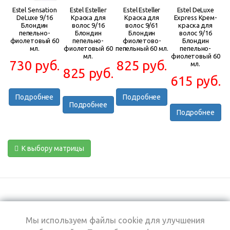
Estel Sensation
Estel Esteller
Estel Esteller
Estel DeLuxe
DeLuxe 9/16
Краска для
Краска для
Express Крем-
Блондин
волос 9/16
волос 9/61
краска для
пепельно-
Блондин
Блондин
волос 9/16
фиолетовый 60
пепельно-
фиолетово-
Блондин
мл.
фиолетовый 60
пепельный 60 мл.
пепельно-
мл.
фиолетовый 60
730 руб.
825 руб.
мл.
825 руб.
615 руб.
Подробнее
Подробнее
Подробнее
Подробнее
К выбору матрицы
Мы используем файлы cookie для улучшения
+7 (495) 969-0950