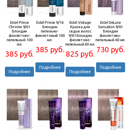
Estel Prince
Estel Prince 9/16
Estel Vintage
Estel DeLuxe
Chrome 9/61
Блондин
Краска для
Sensation 9/61
Блондин
пепельно-
седых волос
Блондин
фиолетово-
фиолетовый 100
9/61 Блондин
фиолетово-
пепельный 100
мл.
фиолетово-
пепельный 60 мл.
мл.
пепельный 60 мл.
385 руб.
730 руб.
385 руб.
825 руб.
Подробнее
Подробнее
Подробнее
Подробнее