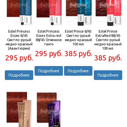
Estel Princess
Estel Princess
Estel Prince 8/45
Estel Prince
Essex 8/45
Essex Extra red
Светло-русый
ExtraRed 88/45
Светло-русый
88/45 Огненное
медно-красный
Светло-русый
медно-красный
танго
100 мл.
медно-красный
(Авантюрин)
100 мл.
295 руб.
385 руб.
295 руб.
385 руб.
Подробнее
Подробнее
Подробнее
Подробнее