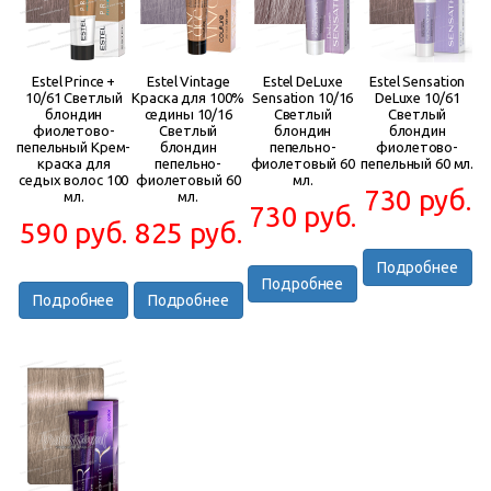
Estel Prince +
Estel Vintage
Estel DeLuxe
Estel Sensation
10/61 Светлый
Краска для 100%
Sensation 10/16
DeLuxe 10/61
блондин
седины 10/16
Cветлый
Светлый
фиолетово-
Светлый
блондин
блондин
пепельный Крем-
блондин
пепельно-
фиолетово-
краска для
пепельно-
фиолетовый 60
пепельный 60 мл.
седых волос 100
фиолетовый 60
мл.
730 руб.
мл.
мл.
730 руб.
590 руб.
825 руб.
Подробнее
Подробнее
Подробнее
Подробнее