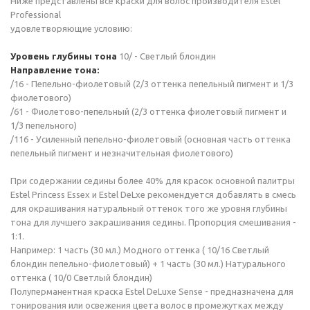
Ниже представлены все краски для волос производителя Estel
Professional
удовлетворяющие условию:
Уровень глубины тона
10/ - Светлый блондин
Направление тона:
/16 - Пепельно-фиолетовый (2/3 оттенка пепельный пигмент и 1/3
фиолетового)
/61 - Фиолетово-пепельный (2/3 оттенка фиолетовый пигмент и
1/3 пепельного)
/116 - Усиленный пепельно-фиолетовый (основная часть оттенка
пепельный пигмент и незначительная фиолетового)
При содержании седины более 40% для красок основной палитры
Estel Princess Essex и Estel DeLxe рекомендуется добавлять в смесь
для окрашивания натуральный оттенок того же уровня глубины
тона для лучшего закрашивания седины. Пропорция смешивания -
1:1.
Например: 1 часть (30 мл.) Модного оттенка ( 10/16 Светлый
блондин пепельно-фиолетовый) + 1 часть (30 мл.) Натурального
оттенка ( 10/0 Светлый блондин)
Полуперманентная краска Estel DeLuxe Sense - предназначена для
тонирования или освежения цвета волос в промежутках между