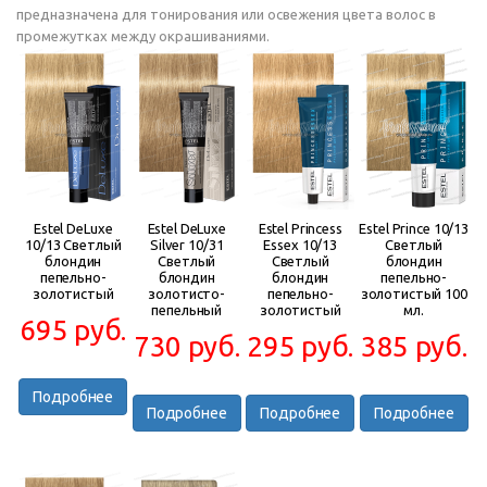
предназначена для тонирования или освежения цвета волос в
промежутках между окрашиваниями.
Estel DeLuxe
Estel DeLuxe
Estel Princess
Estel Prince 10/13
10/13 Светлый
Silver 10/31
Essex 10/13
Светлый
блондин
Светлый
Светлый
блондин
пепельно-
блондин
блондин
пепельно-
золотистый
золотисто-
пепельно-
золотистый 100
пепельный
золотистый
мл.
695 руб.
730 руб.
295 руб.
385 руб.
Подробнее
Подробнее
Подробнее
Подробнее