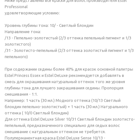
Ниже представлены все краски для волос производителя Estel
Professional
удовлетворяющие условию:
Уровень глубины тона: 10/ - Светлый блондин
Направление тона:
/13 - Пепельно-золотистый (2/3 оттенка пепельный пигмент и 1/3
золотистого)
/31 - Золотисто-пепельный (2/3 оттенка золотистый пигмент и 1/3
пепельного)
При содержании седины более 40% для красок основной палитры
Estel Princess Essex и Estel DeLuxe рекомендуется добавлять в
смесь для окрашивания натуральный оттенок того же уровня
глубины тона для лучшего закрашивания седины. Пропорция
смешивания - 1:1.
Например: 1 часть (30 мл.) Модного оттенка (10/13 Светлый
блондин пепельно-золотистый) + 1 часть (30 мл.) Натурального
оттенка ( 10/0 Светлый блондин)
Для оттенка Estel DeLuxe Silver 10/31 Светлый блондин золотисто-
пепельный, предназначенного специально для седых волос
смешивание с натуральным оттенком не требуется.
Полуперманентная краска Estel DeLuxe Sense 10/13 -