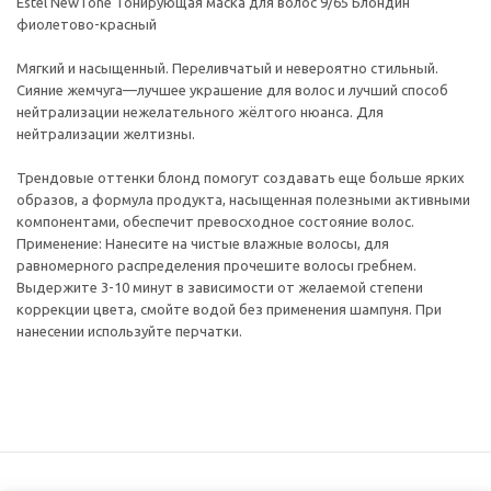
Estel NewTone Тонирующая маска для волос 9/65 Блондин
фиолетово-красный
Мягкий и насыщенный. Переливчатый и невероятно стильный.
Сияние жемчуга—лучшее украшение для волос и лучший способ
нейтрализации нежелательного жёлтого нюанса. Для
нейтрализации желтизны.
Трендовые оттенки блонд помогут создавать еще больше ярких
образов, а формула продукта, насыщенная полезными активными
компонентами, обеспечит превосходное состояние волос.
Применение: Нанесите на чистые влажные волосы, для
равномерного распределения прочешите волосы гребнем.
Выдержите 3-10 минут в зависимости от желаемой степени
коррекции цвета, смойте водой без применения шампуня. При
нанесении используйте перчатки.