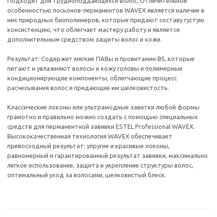
Подходит для трудноподдающихся волос. Отличительной
особенностью лосьонов-перманентов WAVEX является наличие в
них природных биополимеров, которые придают составу густую
консистенцию, что облегчает мастеру работу и является
дополнительным средством защиты волос и кожи.
Результат: Содержит мягкие ПАВы и провитамин В5, которые
питают и увлажняют волосы и кожу головы и полимерные
кондиционирующие компоненты, облегчающие процесс
расчесывания волос и придающие им шелковистость.
Классические локоны или ультрамодные завитки любой формы
грамотно и правильно можно создать с помощью специальных
средств для перманентной завивки ESTEL Professional WAVEX.
Высококачественная технология WAVEX обеспечивает
превосходный результат: упругие и красивые локоны,
равномерный и гарантированный результат завивки, максимально
легкое использование, защита и укрепление структуры волос,
оптимальный уход за волосами, шелковистый блеск.