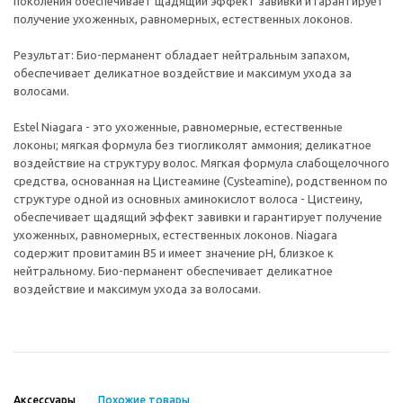
поколения обеспечивает щадящий эффект завивки и гарантирует
получение ухоженных, равномерных, естественных локонов.
Результат: Био-перманент обладает нейтральным запахом,
обеспечивает деликатное воздействие и максимум ухода за
волосами.
Estel Niagara - это ухоженные, равномерные, естественные
локоны; мягкая формула без тиогликолят аммония; деликатное
воздействие на структуру волос. Мягкая формула слабощелочного
средства, основанная на Цистеамине (Cysteamine), родственном по
структуре одной из основных аминокислот волоса - Цистеину,
обеспечивает щадящий эффект завивки и гарантирует получение
ухоженных, равномерных, естественных локонов. Niagara
содержит провитамин В5 и имеет значение рН, близкое к
нейтральному. Био-перманент обеспечивает деликатное
воздействие и максимум ухода за волосами.
Аксессуары
Похожие товары