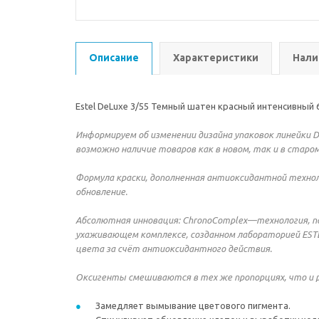
Описание
Характеристики
Нали
Estel DeLuxe 3/55 Темный шатен красный интенсивный 6
Информируем об изменении дизайна упаковок линейки De
возможно наличие товаров как в новом, так и в старом
Формула краски, дополненная антиоксидантной техно
обновление.
Абсолютная инновация: ChronoComplex—технология, пол
ухаживающем комплексе, созданном лабораторией ESTEL
цвета за счёт антиоксидантного действия.
Оксигенты смешиваются в тех же пропорциях, что и р
Замедляет вымывание цветового пигмента.