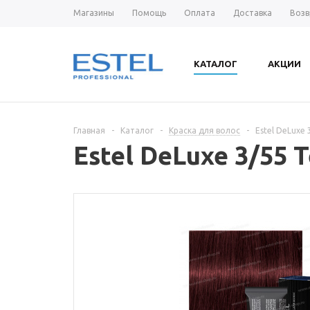
Магазины
Помощь
Оплата
Доставка
Возв
КАТАЛОГ
АКЦИИ
Главная
-
Каталог
-
Краска для волос
-
Estel DeLuxe
Estel DeLuxe 3/55