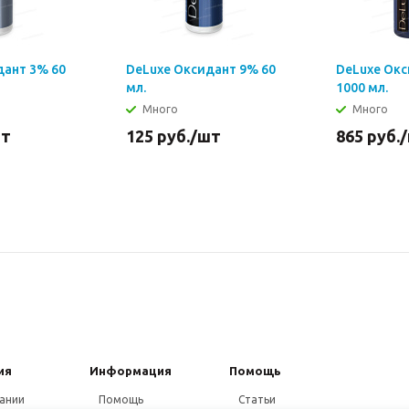
дант 3% 60
DeLuxe Оксидант 9% 60
DeLuxe Ок
мл.
1000 мл.
Много
Много
шт
125
руб.
/шт
865
руб.
ия
Информация
Помощь
ании
Помощь
Статьи