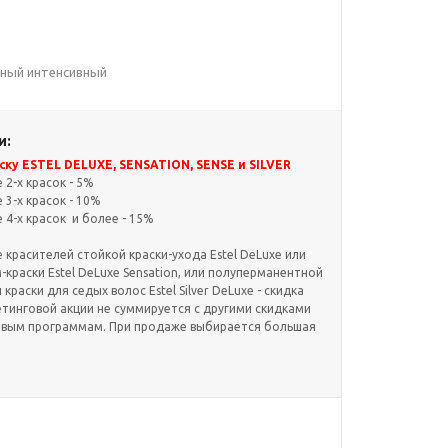
сный интенсивный
и:
ку ESTEL DELUXE, SENSATION, SENSE и SILVER
2-х красок - 5%
3-х красок - 10%
4-х красок и более - 15%
красителей стойкой краски-ухода Estel DeLuxe или
краски Estel DeLuxe Sensation, или полуперманентной
и краски для седых волос Estel Silver DeLuxe - скидка
етинговой акции не суммируется с другими скидками
овым программам. При продаже выбирается большая