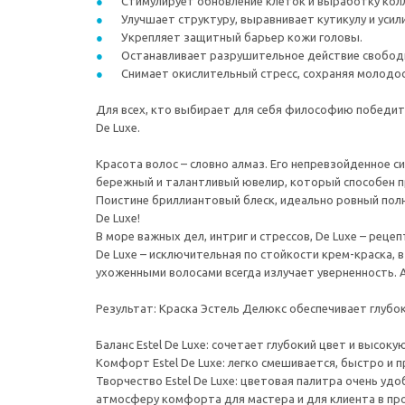
Стимулирует обновление клеток и выработку кол
Улучшает структуру, выравнивает кутикулу и усил
Укрепляет защитный барьер кожи головы.
Останавливает разрушительное действие свобод
Снимает окислительный стресс, сохраняя молодос
Для всех, кто выбирает для себя философию победител
De Luxe.
Красота волос – словно алмаз. Его непревзойденное 
бережный и талантливый ювелир, который способен п
Поистине бриллиантовый блеск, идеально ровный пол
De Luxe!
В море важных дел, интриг и стрессов, De Luxe – реце
De Luxe – исключительная по стойкости крем-краска, 
ухоженными волосами всегда излучает уверненность. А
Результат: Краска Эстель Делюкс обеспечивает глубок
Баланс Estel De Luxe: сочетает глубокий цвет и высо
Комфорт Estel De Luxe: легко смешивается, быстро и 
Творчество Estel De Luxe: цветовая палитра очень уд
атмосферу комфорта для мастера и для клиента в пр