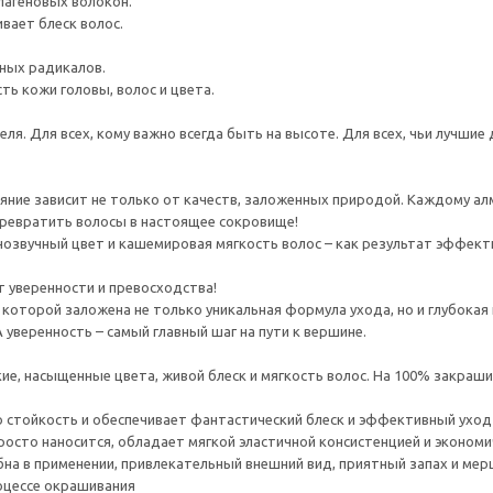
лагеновых волокон.
ивает блеск волос.
ных радикалов.
ть кожи головы, волос и цвета.
я. Для всех, кому важно всегда быть на высоте. Для всех, чьи лучшие 
сияние зависит не только от качеств, заложенных природой. Каждому а
ревратить волосы в настоящее сокровище!
нозвучный цвет и кашемировая мягкость волос – как результат эффек
пт уверенности и превосходства!
в которой заложена не только уникальная формула ухода, но и глубока
 уверенность – самый главный шаг на пути к вершине.
ие, насыщенные цвета, живой блеск и мягкость волос. На 100% закраши
кую стойкость и обеспечивает фантастический блеск и эффективный уход
просто наносится, обладает мягкой эластичной консистенцией и экономи
обна в применении, привлекательный внешний вид, приятный запах и м
оцессе окрашивания