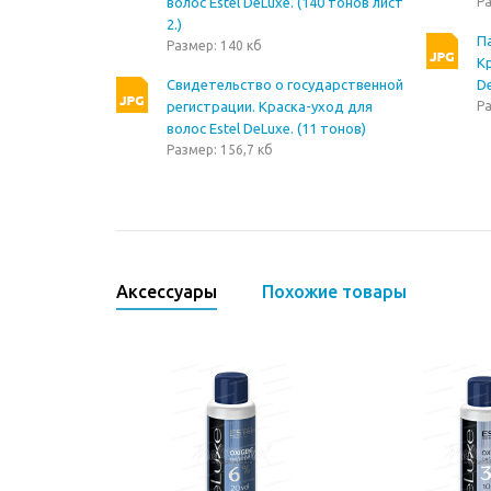
волос Estel DeLuxe. (140 тонов лист
Ра
2.)
П
Размер: 140 кб
Кр
Свидетельство о государственной
De
регистрации. Краска-уход для
Ра
волос Estel DeLuxe. (11 тонов)
Размер: 156,7 кб
Аксессуары
Похожие товары