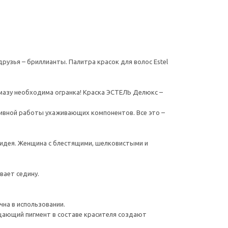
друзья – бриллианты. Палитра красок для волос Estel
лмазу необходима огранка! Краска ЭСТЕЛЬ Делюкс –
тивной работы ухаживающих компонентов. Все это –
я идея. Женщина с блестящими, шелковистыми и
вает седину.
чна в использовании.
ерцающий пигмент в составе красителя создают