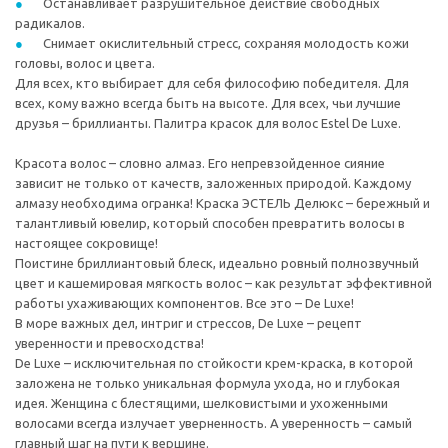
Останавливает разрушительное действие свободных
радикалов.
Снимает окислительный стресс, сохраняя молодость кожи
головы, волос и цвета.
Для всех, кто выбирает для себя философию победителя. Для
всех, кому важно всегда быть на высоте. Для всех, чьи лучшие
друзья – бриллианты. Палитра красок для волос Estel De Luxe.
Красота волос – словно алмаз. Его непревзойденное сияние
зависит не только от качеств, заложенных природой. Каждому
алмазу необходима огранка! Краска ЭСТЕЛЬ Делюкс – бережный и
талантливый ювелир, который способен превратить волосы в
настоящее сокровище!
Поистине бриллиантовый блеск, идеально ровный полнозвучный
цвет и кашемировая мягкость волос – как результат эффективной
работы ухаживающих компонентов. Все это – De Luxe!
В море важных дел, интриг и стрессов, De Luxe – рецепт
уверенности и превосходства!
De Luxe – исключительная по стойкости крем-краска, в которой
заложена не только уникальная формула ухода, но и глубокая
идея. Женщина с блестящими, шелковистыми и ухоженными
волосами всегда излучает уверненность. А уверенность – самый
главный шаг на пути к вершине.