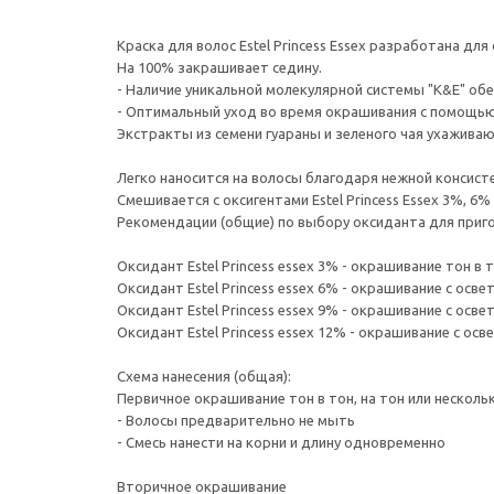
Краска для волос Estel Princess Essex разработана д
На 100% закрашивает седину.
- Наличие уникальной молекулярной системы "K&E" об
- Оптимальный уход во время окрашивания с помощью 
Экстракты из семени гуараны и зеленого чая ухаживаю
Легко наносится на волосы благодаря нежной консист
Смешивается с оксигентами Estel Princess Essex 3%, 6% 
Рекомендации (общие) по выбору оксиданта для приг
Оксидант Estel Princess essex 3% - окрашивание тон в 
Оксидант Estel Princess essex 6% - окрашивание с осве
Оксидант Estel Princess essex 9% - окрашивание с осве
Оксидант Estel Princess essex 12% - окрашивание с осв
Схема нанесения (общая):
Первичное окрашивание тон в тон, на тон или несколь
- Волосы предварительно не мыть
- Смесь нанести на корни и длину одновременно
Вторичное окрашивание