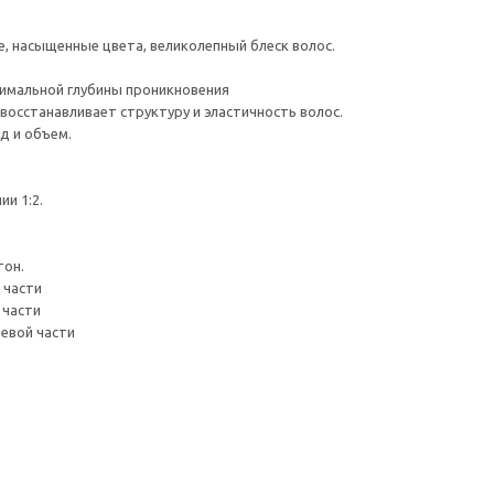
ие, насыщенные цвета, великолепный блеск волос.
симальной глубины проникновения
восстанавливает структуру и эластичность волос.
д и объем.
ии 1:2.
тон.
 части
 части
невой части