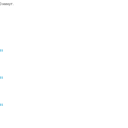
0 минут.
ss
ss
ss