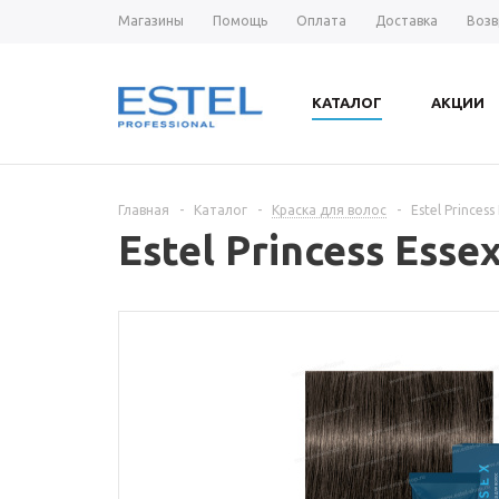
Магазины
Помощь
Оплата
Доставка
Возв
КАТАЛОГ
АКЦИИ
Главная
-
Каталог
-
Краска для волос
-
Estel Princes
Estel Princess Esse