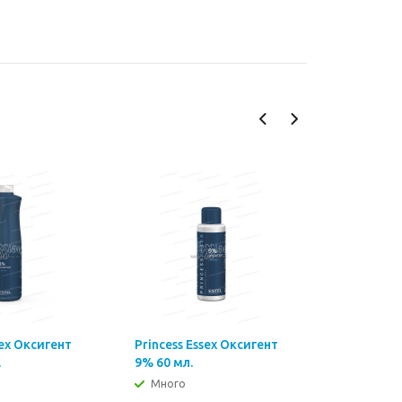
sex Оксигент
Princess Essex Оксигент
Princess 
.
9% 60 мл.
9% 1000 м
Много
Много