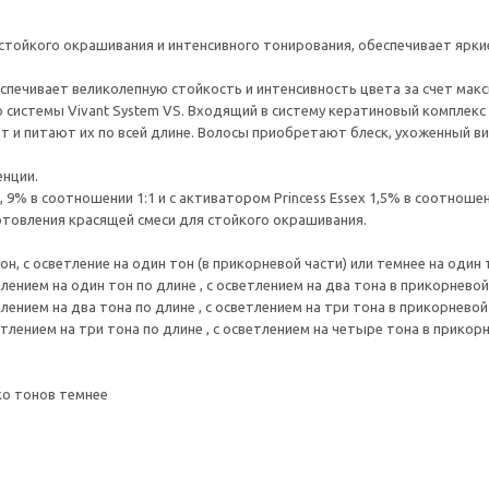
ля стойкого окрашивания и интенсивного тонирования, обеспечивает ярк
еспечивает великолепную стойкость и интенсивность цвета за счет мак
системы Vivant System VS. Входящий в систему кератиновый комплекс 
т и питают их по всей длине. Волосы приобретают блеск, ухоженный ви
енции.
, 9% в соотношении 1:1 и с активатором Princess Essex 1,5% в соотношен
отовления красящей смеси для стойкого окрашивания.
тон, с осветление на один тон (в прикорневой части) или темнее на один 
тлением на один тон по длине , с осветлением на два тона в прикорневой
тлением на два тона по длине , с осветлением на три тона в прикорневой
етлением на три тона по длине , с осветлением на четыре тона в прикор
ко тонов темнее