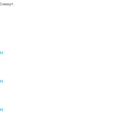
0 минут.
ss
ss
ss