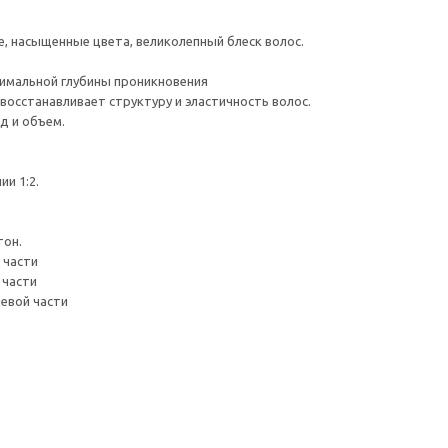
ие, насыщенные цвета, великолепный блеск волос.
симальной глубины проникновения
восстанавливает структуру и эластичность волос.
д и объем.
ии 1:2.
тон.
 части
 части
невой части