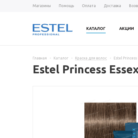
Магазины
Помощь
Оплата
Доставка
Возв
КАТАЛОГ
АКЦИИ
Главная
-
Каталог
-
Краска для волос
-
Estel Princes
Estel Princess Ess