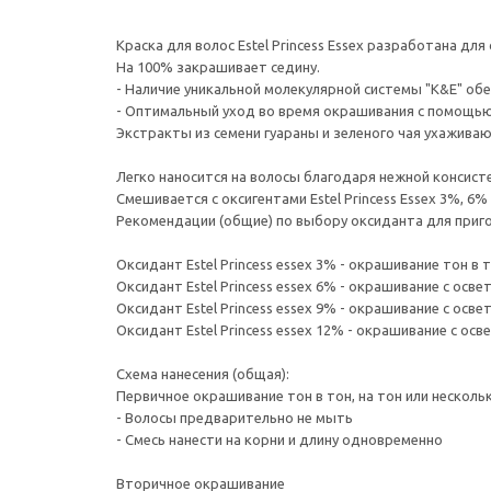
Краска для волос Estel Princess Essex разработана д
На 100% закрашивает седину.
- Наличие уникальной молекулярной системы "K&E" об
- Оптимальный уход во время окрашивания с помощью 
Экстракты из семени гуараны и зеленого чая ухаживаю
Легко наносится на волосы благодаря нежной консист
Смешивается с оксигентами Estel Princess Essex 3%, 6% 
Рекомендации (общие) по выбору оксиданта для приг
Оксидант Estel Princess essex 3% - окрашивание тон в 
Оксидант Estel Princess essex 6% - окрашивание с осве
Оксидант Estel Princess essex 9% - окрашивание с осве
Оксидант Estel Princess essex 12% - окрашивание с осв
Схема нанесения (общая):
Первичное окрашивание тон в тон, на тон или несколь
- Волосы предварительно не мыть
- Смесь нанести на корни и длину одновременно
Вторичное окрашивание