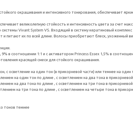
ля стойкого окрашивания и интенсивного тонирования, обеспечивает ярк
еспечивает великолепную стойкость и интенсивность цвета за счет мак
системы Vivant System VS. Входящий в систему кератиновый комплекс 
т и питают их по всей длине. Волосы приобретают блеск, ухоженный ви
енции.
, 9% в соотношении 1:1 и с активатором Princess Essex 1,5% в соотношен
отовления красящей смеси для стойкого окрашивания.
тон, с осветление на один тон (в прикорневой части) или темнее на один 
тлением на один тон по длине , с осветлением на два тона в прикорневой
тлением на два тона по длине , с осветлением на три тона в прикорневой
етлением на три тона по длине , с осветлением на четыре тона в прикор
ко тонов темнее