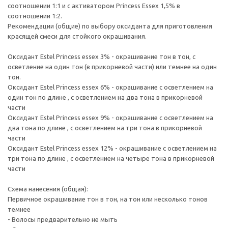
соотношении 1:1 и с активатором Princess Essex 1,5% в
соотношении 1:2.
Рекомендации (общие) по выбору оксиданта для приготовления
красящей смеси для стойкого окрашивания.
Оксидант Estel Princess essex 3% - окрашивание тон в тон, с
осветление на один тон (в прикорневой части) или темнее на один
тон.
Оксидант Estel Princess essex 6% - окрашивание с осветлением на
один тон по длине , с осветлением на два тона в прикорневой
части
Оксидант Estel Princess essex 9% - окрашивание с осветлением на
два тона по длине , с осветлением на три тона в прикорневой
части
Оксидант Estel Princess essex 12% - окрашивание с осветлением на
три тона по длине , с осветлением на четыре тона в прикорневой
части
Схема нанесения (общая):
Первичное окрашивание тон в тон, на тон или несколько тонов
темнее
- Волосы предварительно не мыть