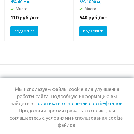
6% 60 мл.
6% 1000 мл.
Много
Много
110
руб.
/шт
640
руб.
/шт
ПОДРОБНЕЕ
ПОДРОБНЕЕ
Мы используем файлы cookie для улучшения
+7 (495) 969-0950
работы сайта. Подробную информацию вы
найдете в
Политика в отношении cookie-файлов
.
2026 © Интернет-
Компания
Продолжая просматривать этот сайт, вы
магазин Estel
Информация
Professional
соглашаетесь с условиями использования cookie-
Помощь
файлов.