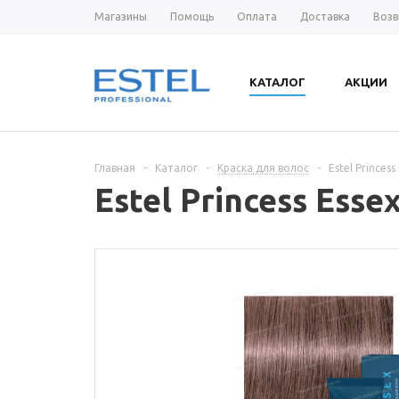
Магазины
Помощь
Оплата
Доставка
Возв
КАТАЛОГ
АКЦИИ
Главная
-
Каталог
-
Краска для волос
-
Estel Prince
Estel Princess Es