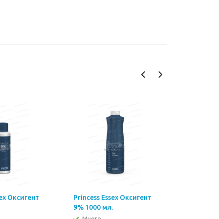
sex Оксигент
Princess Essex Оксигент
Princess 
9% 1000 мл.
12% 60 мл
Много
Много