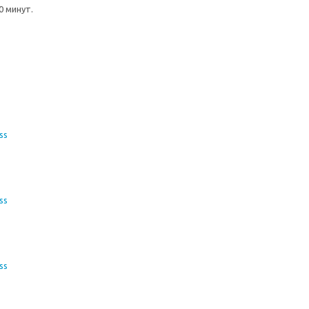
0 минут.
ss
ss
ss