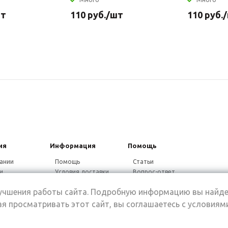
шт
110
руб.
/шт
110
руб.
ия
Информация
Помощь
ании
Помощь
Статьи
и
Условия доставки
Вопрос-ответ
ники
Гарантия на товар
Видео-ответ
лучшения работы сайта. Подробную информацию вы найде
ины
Дисконтная
программа
я просматривать этот сайт, вы соглашаетесь с условиям