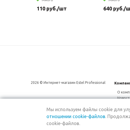
110
руб.
/шт
640
руб.
/
2026 © Интернет-магазин Estel Professional
Компан
О комп
Новост
Сотруд
Мы используем файлы cookie для у
Магаз
отношении cookie-файлов
. Продолжа
cookie-файлов.