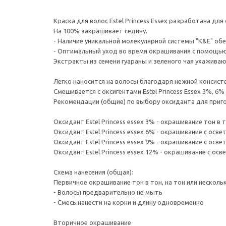
Краска для волос Estel Princess Essex разработана д
На 100% закрашивает седину.
- Наличие уникальной молекулярной системы "K&E" об
- Оптимальный уход во время окрашивания с помощью 
Экстракты из семени гуараны и зеленого чая ухаживаю
Легко наносится на волосы благодаря нежной консист
Смешивается с оксигентами Estel Princess Essex 3%, 6% 
Рекомендации (общие) по выбору оксиданта для приг
Оксидант Estel Princess essex 3% - окрашивание тон в 
Оксидант Estel Princess essex 6% - окрашивание с осве
Оксидант Estel Princess essex 9% - окрашивание с осве
Оксидант Estel Princess essex 12% - окрашивание с осв
Схема нанесения (общая):
Первичное окрашивание тон в тон, на тон или несколь
- Волосы предварительно не мыть
- Смесь нанести на корни и длину одновременно
Вторичное окрашивание