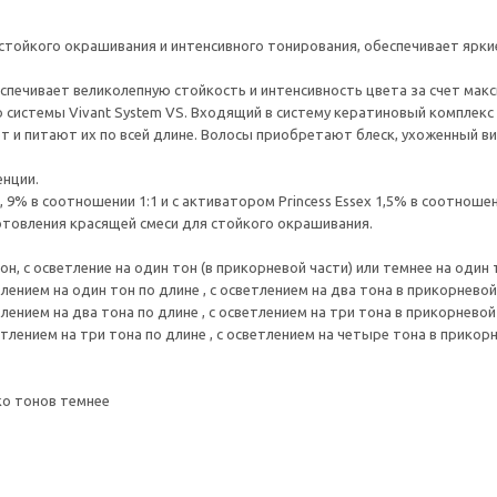
ля стойкого окрашивания и интенсивного тонирования, обеспечивает ярк
еспечивает великолепную стойкость и интенсивность цвета за счет мак
системы Vivant System VS. Входящий в систему кератиновый комплекс 
т и питают их по всей длине. Волосы приобретают блеск, ухоженный ви
енции.
, 9% в соотношении 1:1 и с активатором Princess Essex 1,5% в соотношен
отовления красящей смеси для стойкого окрашивания.
тон, с осветление на один тон (в прикорневой части) или темнее на один 
тлением на один тон по длине , с осветлением на два тона в прикорневой
тлением на два тона по длине , с осветлением на три тона в прикорневой
етлением на три тона по длине , с осветлением на четыре тона в прикор
ко тонов темнее