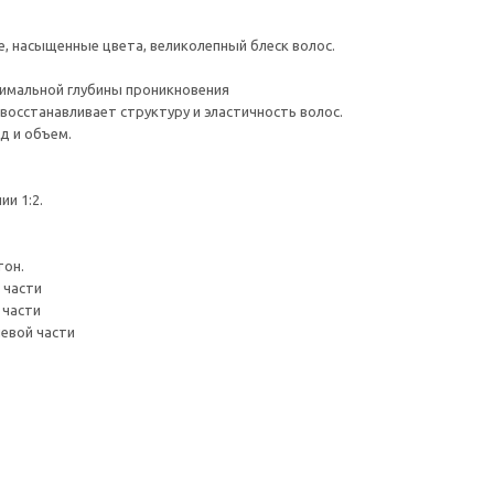
ие, насыщенные цвета, великолепный блеск волос.
симальной глубины проникновения
восстанавливает структуру и эластичность волос.
д и объем.
ии 1:2.
тон.
 части
 части
невой части