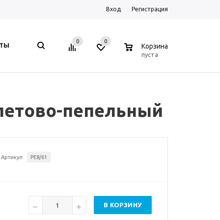
Вход
Регистрация
0
0
0
КТЫ
Корзина
пуста
иолетово-пепельный
Артикул
PE8/61
В КОРЗИНУ