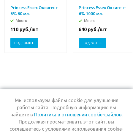
Princess Essex Оксигент
Princess Essex Оксигент
6% 60 мл.
6% 1000 мл.
Много
Много
110
руб.
/шт
640
руб.
/шт
ПОДРОБНЕЕ
ПОДРОБНЕЕ
Мы используем файлы cookie для улучшения
+7 (495) 969-0950
работы сайта. Подробную информацию вы
найдете в
Политика в отношении cookie-файлов
.
2026 © Интернет-
Компания
Продолжая просматривать этот сайт, вы
магазин Estel
Информация
Professional
соглашаетесь с условиями использования cookie-
Помощь