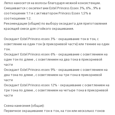
Легко наносится на волосы благодаря нежной консистенции.
Смешивается с оксигентами Estel Princess Essex 3%, 6% , 9% в
соотношении 1:1 и с активатором Princess Essex 1,5% в
соотношении 1:2.
Рекомендации (общие) по выбору оксиданта для приготовления
красящей смеси для стойкого окрашивания.
Оксидант Estel Princess essex 3% - окрашивание тон в тон, с
осветление на один тон (в прикорневой части) или темнее на один
тон.
Оксидант Estel Princess essex 6% - окрашивание с осветлением на
один тон по длине , с осветлением на два тона в прикорневой
части
Оксидант Estel Princess essex 9% - окрашивание с осветлением на
два тона по длине , с осветлением на три тона в прикорневой
части
Оксидант Estel Princess essex 12% - окрашивание с осветлением на
три тона по длине , с осветлением на четыре тона в прикорневой
части
Схема нанесения (общая):
Первичное окрашивание тон в тон, на тон или несколько тонов