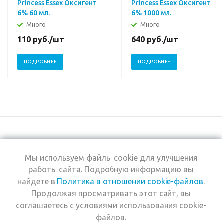
Princess Essex Оксигент
Princess Essex Оксигент
6% 60 мл.
6% 1000 мл.
Много
Много
110
руб.
/шт
640
руб.
/шт
ПОДРОБНЕЕ
ПОДРОБНЕЕ
Мы используем файлы cookie для улучшения
+7 (495) 969-0950
работы сайта. Подробную информацию вы
найдете в
Политика в отношении cookie-файлов
.
2026 © Интернет-
Компания
Продолжая просматривать этот сайт, вы
магазин Estel
Информация
Professional
соглашаетесь с условиями использования cookie-
Помощь
файлов.