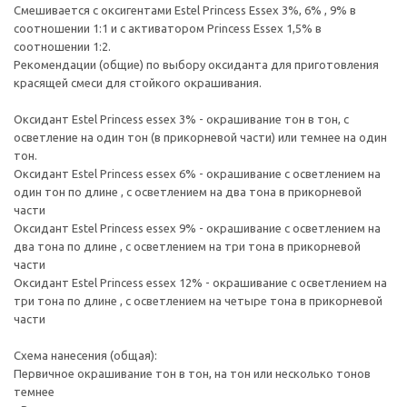
Смешивается с оксигентами Estel Princess Essex 3%, 6% , 9% в
соотношении 1:1 и с активатором Princess Essex 1,5% в
соотношении 1:2.
Рекомендации (общие) по выбору оксиданта для приготовления
красящей смеси для стойкого окрашивания.
Оксидант Estel Princess essex 3% - окрашивание тон в тон, с
осветление на один тон (в прикорневой части) или темнее на один
тон.
Оксидант Estel Princess essex 6% - окрашивание с осветлением на
один тон по длине , с осветлением на два тона в прикорневой
части
Оксидант Estel Princess essex 9% - окрашивание с осветлением на
два тона по длине , с осветлением на три тона в прикорневой
части
Оксидант Estel Princess essex 12% - окрашивание с осветлением на
три тона по длине , с осветлением на четыре тона в прикорневой
части
Схема нанесения (общая):
Первичное окрашивание тон в тон, на тон или несколько тонов
темнее