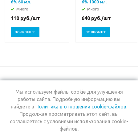
6% 60 мл.
6% 1000 мл.
Много
Много
110
руб.
/шт
640
руб.
/шт
ПОДРОБНЕЕ
ПОДРОБНЕЕ
Мы используем файлы cookie для улучшения
+7 (495) 969-0950
работы сайта. Подробную информацию вы
найдете в
Политика в отношении cookie-файлов
.
2026 © Интернет-
Компания
Продолжая просматривать этот сайт, вы
магазин Estel
Информация
Professional
соглашаетесь с условиями использования cookie-
Помощь
файлов.