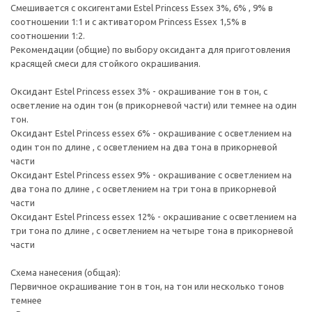
Смешивается с оксигентами Estel Princess Essex 3%, 6% , 9% в
соотношении 1:1 и с активатором Princess Essex 1,5% в
соотношении 1:2.
Рекомендации (общие) по выбору оксиданта для приготовления
красящей смеси для стойкого окрашивания.
Оксидант Estel Princess essex 3% - окрашивание тон в тон, с
осветление на один тон (в прикорневой части) или темнее на один
тон.
Оксидант Estel Princess essex 6% - окрашивание с осветлением на
один тон по длине , с осветлением на два тона в прикорневой
части
Оксидант Estel Princess essex 9% - окрашивание с осветлением на
два тона по длине , с осветлением на три тона в прикорневой
части
Оксидант Estel Princess essex 12% - окрашивание с осветлением на
три тона по длине , с осветлением на четыре тона в прикорневой
части
Схема нанесения (общая):
Первичное окрашивание тон в тон, на тон или несколько тонов
темнее