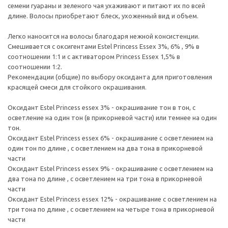
семени гуараны и зеленого чая ухаживают и питают их по всей
длине. Волосы приобретают блеск, ухоженный вид и объем.
Легко наносится на волосы благодаря нежной консистенции.
Смешивается с оксигентами Estel Princess Essex 3%, 6% , 9% в
соотношении 1:1 и с активатором Princess Essex 1,5% в
соотношении 1:2.
Рекомендации (общие) по выбору оксиданта для приготовления
красящей смеси для стойкого окрашивания.
Оксидант Estel Princess essex 3% - окрашивание тон в тон, с
осветление на один тон (в прикорневой части) или темнее на один
тон.
Оксидант Estel Princess essex 6% - окрашивание с осветлением на
один тон по длине , с осветлением на два тона в прикорневой
части
Оксидант Estel Princess essex 9% - окрашивание с осветлением на
два тона по длине , с осветлением на три тона в прикорневой
части
Оксидант Estel Princess essex 12% - окрашивание с осветлением на
три тона по длине , с осветлением на четыре тона в прикорневой
части