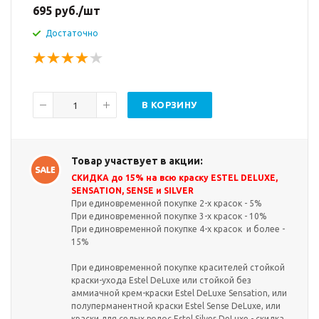
695
руб.
/шт
Достаточно
В КОРЗИНУ
Товар участвует в акции:
СКИДКА до 15% на всю краску ESTEL DELUXE,
SENSATION, SENSE и SILVER
При единовременной покупке 2-х красок - 5%
При единовременной покупке 3-х красок - 10%
При единовременной покупке 4-х красок и более -
15%
При единовременной покупке красителей стойкой
краски-ухода Estel DeLuxe или стойкой без
аммиачной крем-краски Estel DeLuxe Sensation, или
полуперманентной краски Estel Sense DeLuxe, или
краски для седых волос Estel Silver DeLuxe - скидка