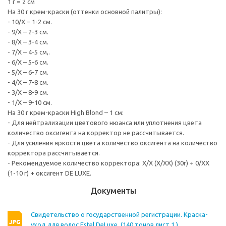
1 г = 2 см
На 30 г крем-краски (оттенки основной палитры):
- 10/Х – 1-2 см.
- 9/Х – 2-3 см.
- 8/Х – 3-4 см.
- 7/Х – 4-5 см,.
- 6/Х – 5-6 см.
- 5/Х – 6-7 см.
- 4/Х – 7-8 см.
- 3/Х – 8-9 см.
- 1/Х – 9-10 см.
На 30 г крем-краски High Blond – 1 см:
- Для нейтрализации цветового нюанса или уплотнения цвета
количество оксигента на корректор не рассчитывается.
- Для усиления яркости цвета количество оксигента на количество
корректора рассчитывается.
- Рекомендуемое количество корректора: Х/Х (Х/ХХ) (30г) + 0/ХХ
(1-10 г) + оксигент DE LUXE.
Документы
Свидетельство о государственной регистрации. Краска-
уход для волос Estel DeLuxe. (140 тонов лист 1.)