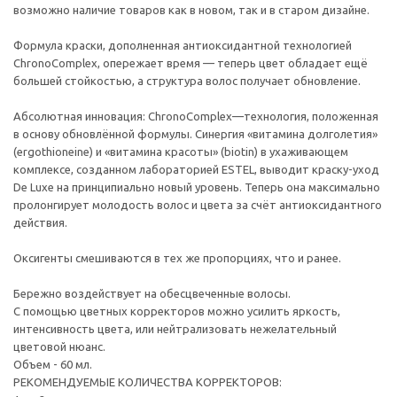
возможно наличие товаров как в новом, так и в старом дизайне.
Формула краски, дополненная антиоксидантной технологией
ChronoComplex, опережает время — теперь цвет обладает ещё
большей стойкостью, а структура волос получает обновление.
Абсолютная инновация: ChronoComplex—технология, положенная
в основу обновлённой формулы. Синергия «витамина долголетия»
(ergothioneine) и «витамина красоты» (biotin) в ухаживающем
комплексе, созданном лабораторией ESTEL, выводит краску-уход
De Luxe на принципиально новый уровень. Теперь она максимально
пролонгирует молодость волос и цвета за счёт антиоксидантного
действия.
Оксигенты смешиваются в тех же пропорциях, что и ранее.
Бережно воздействует на обесцвеченные волосы.
С помощью цветных корректоров можно усилить яркость,
интенсивность цвета, или нейтрализовать нежелательный
цветовой нюанс.
Объем - 60 мл.
РЕКОМЕНДУЕМЫЕ КОЛИЧЕСТВА КОРРЕКТОРОВ: