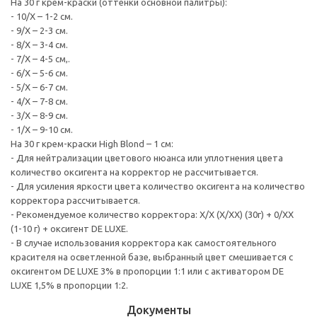
На 30 г крем-краски (оттенки основной палитры):
- 10/Х – 1-2 см.
- 9/Х – 2-3 см.
- 8/Х – 3-4 см.
- 7/Х – 4-5 см,.
- 6/Х – 5-6 см.
- 5/Х – 6-7 см.
- 4/Х – 7-8 см.
- 3/Х – 8-9 см.
- 1/Х – 9-10 см.
На 30 г крем-краски High Blond – 1 см:
- Для нейтрализации цветового нюанса или уплотнения цвета
количество оксигента на корректор не рассчитывается.
- Для усиления яркости цвета количество оксигента на количество
корректора рассчитывается.
- Рекомендуемое количество корректора: Х/Х (Х/ХХ) (30г) + 0/ХХ
(1-10 г) + оксигент DE LUXE.
- В случае использования корректора как самостоятельного
красителя на осветленной базе, выбранный цвет смешивается с
оксигентом DE LUXE 3% в пропорции 1:1 или с активатором DE
LUXE 1,5% в пропорции 1:2.
Документы