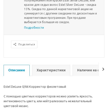
полуперманентной краски Estel Sense DeLuxe, или
краски для седых волос Estel Silver DeLuxe - скидка
15%. Скидка по данной маркетинговой акции не
суммируется с другими скидками по дисконтным и
маркетинговым программам. При продаже
выбирается большая из скидок.
Подробности
Поделиться
Описание
Характеристики
Наличие на склад
Estel DeLuxe 0/66 Корректор фиолетовый
С помощью цветных корректоров можно усилить яркость,
интенсивность цвета, или нейтрализовать нежелательный
цветовой нюанс.