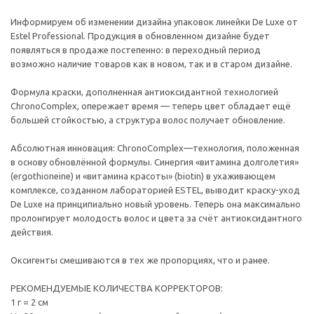
Информируем об изменении дизайна упаковок линейки De Luxe от
Estel Professional. Продукция в обновленном дизайне будет
появляться в продаже постепенно: в переходный период
возможно наличие товаров как в новом, так и в старом дизайне.
Формула краски, дополненная антиоксидантной технологией
ChronoComplex, опережает время — теперь цвет обладает ещё
большей стойкостью, а структура волос получает обновление.
Абсолютная инновация: ChronoComplex—технология, положенная
в основу обновлённой формулы. Синергия «витамина долголетия»
(ergothioneine) и «витамина красоты» (biotin) в ухаживающем
комплексе, созданном лабораторией ESTEL, выводит краску-уход
De Luxe на принципиально новый уровень. Теперь она максимально
пролонгирует молодость волос и цвета за счёт антиоксидантного
действия.
Оксигенты смешиваются в тех же пропорциях, что и ранее.
РЕКОМЕНДУЕМЫЕ КОЛИЧЕСТВА КОРРЕКТОРОВ:
1 г = 2 см