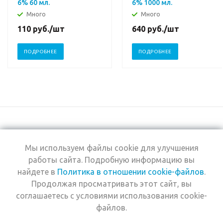
6% 60 мл.
6% 1000 мл.
Много
Много
110
руб.
/шт
640
руб.
/шт
ПОДРОБНЕЕ
ПОДРОБНЕЕ
Мы используем файлы cookie для улучшения
+7 (495) 969-0950
работы сайта. Подробную информацию вы
найдете в
Политика в отношении cookie-файлов
.
2026 © Интернет-
Компания
Продолжая просматривать этот сайт, вы
магазин Estel
Информация
Professional
соглашаетесь с условиями использования cookie-
Помощь
файлов.