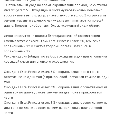
- Оптимальный уход во время окрашивания с помощью системы
Vivant System VS. Входящий в систему кератиновый комплекс
восстанавливает структуру и эластичность волос. Экстракты из
семени гуараны и зеленого чая ухаживают и питают их по всей
длине. Волосы приобретают блеск, ухоженный вид и объем.
Легко наносится на волосы благодаря нежной консистенции.
Смешивается с оксигентами Estel Princess Essex 3%, 6% , 9% в
соотношении 1:1 и с активатором Princess Essex 1,5% в
соотношении 1:2.
Рекомендации (общие) по выбору оксиданта для приготовления
красящей смеси для стойкого окрашивания.
Оксидант Estel Princess essex 3% - окрашивание тон в тон, с
осветление на один тон (в прикорневой части) или темнее на один
тон.
Оксидант Estel Princess essex 6% - окрашивание с осветлением на
один тон по длине , с осветлением на два тона в прикорневой
части
Оксидант Estel Princess essex 9% - окрашивание с осветлением на
два тона по длине , с осветлением на три тона в прикорневой
части