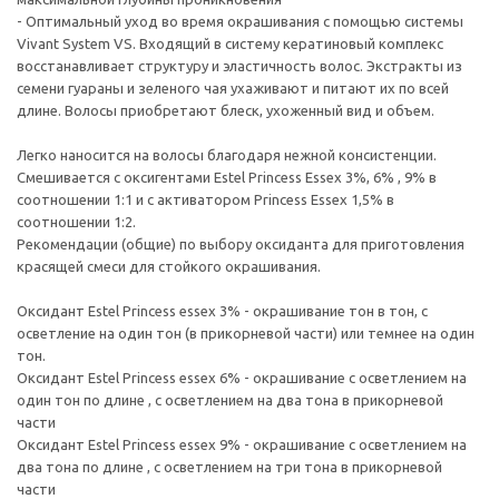
- Оптимальный уход во время окрашивания с помощью системы
Vivant System VS. Входящий в систему кератиновый комплекс
восстанавливает структуру и эластичность волос. Экстракты из
семени гуараны и зеленого чая ухаживают и питают их по всей
длине. Волосы приобретают блеск, ухоженный вид и объем.
Легко наносится на волосы благодаря нежной консистенции.
Смешивается с оксигентами Estel Princess Essex 3%, 6% , 9% в
соотношении 1:1 и с активатором Princess Essex 1,5% в
соотношении 1:2.
Рекомендации (общие) по выбору оксиданта для приготовления
красящей смеси для стойкого окрашивания.
Оксидант Estel Princess essex 3% - окрашивание тон в тон, с
осветление на один тон (в прикорневой части) или темнее на один
тон.
Оксидант Estel Princess essex 6% - окрашивание с осветлением на
один тон по длине , с осветлением на два тона в прикорневой
части
Оксидант Estel Princess essex 9% - окрашивание с осветлением на
два тона по длине , с осветлением на три тона в прикорневой
части