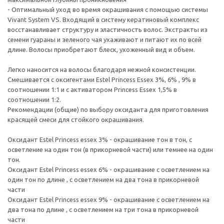
- Оптимальный уход во время окрашивания с помощью системы
Vivant System VS. Входящий в систему кератиновый комплекс
восстанавливает структуру и эластичность волос. Экстракты из
семени гуараны и зеленого чая ухаживают и питают их по всей
длине. Волосы приобретают блеск, ухоженный вид и объем.
Легко наносится на волосы благодаря нежной консистенции.
Смешивается с оксигентами Estel Princess Essex 3%, 6% , 9% в
соотношении 1:1 и с активатором Princess Essex 1,5% в
соотношении 1:2.
Рекомендации (общие) по выбору оксиданта для приготовления
красящей смеси для стойкого окрашивания.
Оксидант Estel Princess essex 3% - окрашивание тон в тон, с
осветление на один тон (в прикорневой части) или темнее на один
тон.
Оксидант Estel Princess essex 6% - окрашивание с осветлением на
один тон по длине , с осветлением на два тона в прикорневой
части
Оксидант Estel Princess essex 9% - окрашивание с осветлением на
два тона по длине , с осветлением на три тона в прикорневой
части