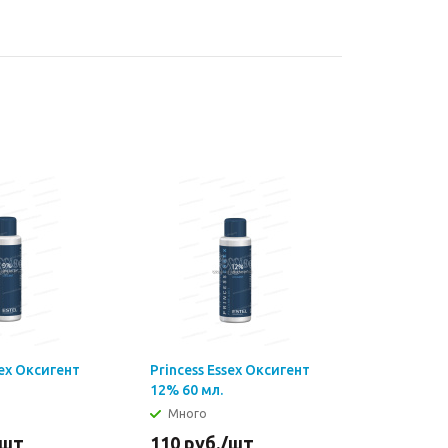
sex Оксигент
Princess Essex Оксигент
12% 60 мл.
Много
/шт
110
руб.
/шт