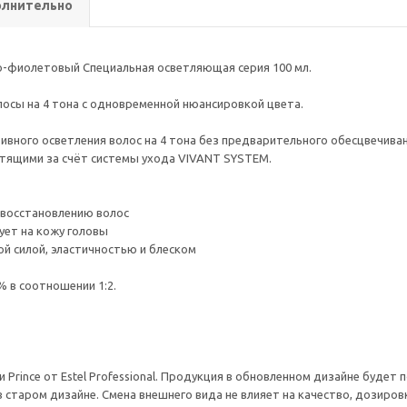
лнительно
ьно-фиолетовый Специальная осветляющая серия 100 мл.
олосы на 4 тона с одновременной нюансировкой цвета.
вного осветления волос на 4 тона без предварительного обесцвечиван
стящими за счёт системы ухода VIVANT SYSTEM.
 восстановлению волос
ует на кожу головы
й силой, эластичностью и блеском
% в соотношении 1:2.
 Prince от Estel Professional. Продукция в обновленном дизайне будет
 старом дизайне. Смена внешнего вида не влияет на качество, дозировк