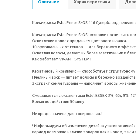
Описание
Характеристики
Допо
Крем-краска Estel Prince S-OS 116 Суперблонд пепел
Крем-краска Estel Prince S-OS позволяет осветлить в
Осветление волос с приданием цветового нюанса.
10 оригинальных оттенков — для бережного и эффекти
Осветляя волосы, делает их более эластичными и бле
Как работает VIVANT SYSTEM?
Кератиновый комплекс — способствует структурному
Пчелиный воск — питает волосы и бережно воздейств
Экстракт семян гуараны — наполняет волосы жизненно
Смешивается с оксигентами Estel ESSEX 3%, 6%, 9%, 12
Время воздействия 50 минут.
Не предназначена для тонирования.!!!
! Информируем об изменении дизайна упаковок линейки
период возможно наличие товаров как в новом, так и в