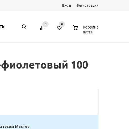
Вход
Регистрация
0
0
0
КТЫ
Корзина
пуста
о-фиолетовый 100
татусом Мастер
.