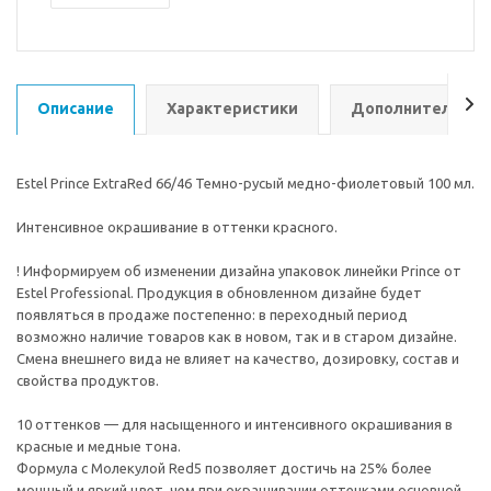
Описание
Характеристики
Дополнительно
Estel Prince ExtraRed 66/46 Темно-русый медно-фиолетовый 100 мл.
Интенсивное окрашивание в оттенки красного.
! Информируем об изменении дизайна упаковок линейки Prince от
Estel Professional. Продукция в обновленном дизайне будет
появляться в продаже постепенно: в переходный период
возможно наличие товаров как в новом, так и в старом дизайне.
Смена внешнего вида не влияет на качество, дозировку, состав и
свойства продуктов.
10 оттенков — для насыщенного и интенсивного окрашивания в
красные и медные тона.
Формула с Молекулой Red5 позволяет достичь на 25% более
мощный и яркий цвет, чем при окрашивании оттенками основной