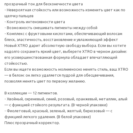
прозрачный тон для бесконечности цвета
- Невероятная стойкость или возможность изменить цвет как по
щелчку пальцев
- Контроль интенсивности цвета
- Возможность смешивать пигменты между собой
- Комплекс с фруктовыми кислотами, обеспечивающий волосам
блеск, эластичность, восстановление и увлажняющий эффект
Новый XTRO дарит абсолютную свободу выбора. Если вы хотите
надолго сохранить яркий цвет, выберете XTRO в черном дизайне:
его усовершенствованная формула обладает впечатляющей
стойкостью.
Если вы ищете возможность молниеносно менять стиль, ваш XTRO
— в белом: он легко удаляется пудрой для обесцвечивания,
позволяя менять цвет по первому желанию.
В коллекции — 12 пигментов.
- Хвойный, сиреневый, синий, розовый, оранжевый, металлик, алый
— с функцией стойкого результата. (В черной упаковке)
- Фиолетовый, красный, зеленый, желтый, бирюзовый — с
функцией легкого удаления. (В белой упаковке)
Плюс прозрачный корректор.