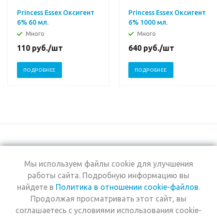
Princess Essex Оксигент
Princess Essex Оксигент
6% 60 мл.
6% 1000 мл.
Много
Много
110
руб.
/шт
640
руб.
/шт
ПОДРОБНЕЕ
ПОДРОБНЕЕ
Мы используем файлы cookie для улучшения
+7 (495) 969-0950
работы сайта. Подробную информацию вы
найдете в
Политика в отношении cookie-файлов
.
2026 © Интернет-
Компания
Продолжая просматривать этот сайт, вы
магазин Estel
Информация
Professional
соглашаетесь с условиями использования cookie-
Помощь