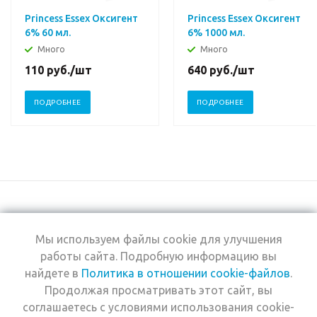
Princess Essex Оксигент
Princess Essex Оксигент
6% 60 мл.
6% 1000 мл.
Много
Много
110
руб.
/шт
640
руб.
/шт
ПОДРОБНЕЕ
ПОДРОБНЕЕ
Мы используем файлы cookie для улучшения
+7 (495) 969-0950
работы сайта. Подробную информацию вы
найдете в
Политика в отношении cookie-файлов
.
2026 © Интернет-
Компания
Продолжая просматривать этот сайт, вы
магазин Estel
Информация
Professional
соглашаетесь с условиями использования cookie-
Помощь