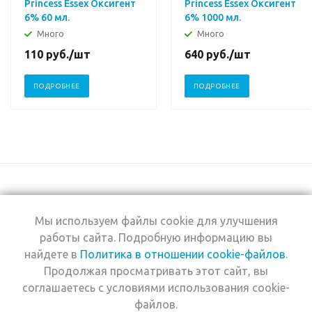
Princess Essex Оксигент
Princess Essex Оксигент
6% 60 мл.
6% 1000 мл.
Много
Много
110
руб.
/шт
640
руб.
/шт
ПОДРОБНЕЕ
ПОДРОБНЕЕ
Мы используем файлы cookie для улучшения
+7 (495) 969-0950
работы сайта. Подробную информацию вы
найдете в
Политика в отношении cookie-файлов
.
2026 © Интернет-
Компания
Продолжая просматривать этот сайт, вы
магазин Estel
Информация
Professional
соглашаетесь с условиями использования cookie-
Помощь
файлов.