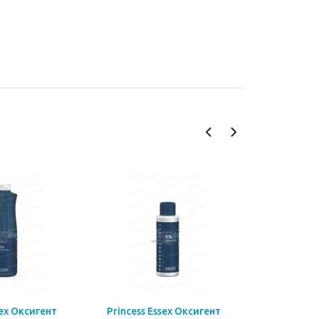
sex Оксигент
Princess Essex Оксигент
Princess 