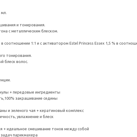
 мл.
ашивания и тонирования.
она с металлическим блеском.
% в соотношении 1:1 и с активатором Estel Princess Essex 1,5 % в соотноше
ого тонирования.
й блеск волос.
енции.
рмулы + передовые ингредиенты
сть,100% закрашивание седины
раны и зеленого чая + кератиновый комплекс
ичность, увлажнение и блеск
ия + идеальное смешивание тонов между собой
 задач парикмахера