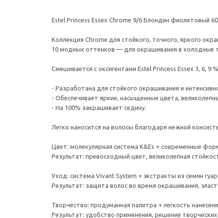
Estel Princess Essex Chrome 9/6 Блондин фиолетовый 60
Коллекция Chrome для стойкого, точного, яркого окр
10 модных оттенков — для окрашивания в холодные т
Смешивается с оксигентами Estel Princess Essex 3, 6, 9 
- Разработана для стойкого окрашивания и интенсивн
- Обеспечивает яркие, насыщенные цвета, великолепны
- На 100% закрашивает седину.
Легко наносится на волосы благодаря нежной консист
Цвет: молекулярная система K&Es + современные фо
Результат: превосходный цвет, великолепная стойко
Уход: система Vivant System + экстракты из семян гуа
Результат: защита волос во время окрашивания, эласт
Творчество: продуманная палитра + легкость нанесен
Результат: удобство применения, решение творческих