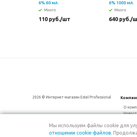
6% 60 мл.
6% 1000 мл.
Много
Много
110
руб.
/шт
640
руб.
/
2026 © Интернет-магазин Estel Professional
Компан
О комп
Новост
Сотруд
Мы используем файлы cookie для у
Магаз
отношении cookie-файлов
. Продолжа