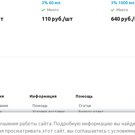
3% 60 мл.
3% 1000 мл
Много
Много
шт
110
руб.
/шт
640
руб.
ия
Информация
Помощь
ании
Помощь
Статьи
и
Условия доставки
Вопрос-ответ
ники
Гарантия на товар
Видео-ответ
лучшения работы сайта. Подробную информацию вы найде
ины
Дисконтная
программа
я просматривать этот сайт, вы соглашаетесь с условиям