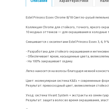
Описание
Характеристики
Нали
Estel Princess Essex Chrome 8/18 Светло-русый пепель
Коллекция Chrome для стойкого, точного, яркого окр
10 модных оттенков — для окрашивания в холодные т
Смешивается с оксигентами Estel Princess Essex 3, 6, 9 
- Разработана для стойкого окрашивания и интенсивн
- Обеспечивает яркие, насыщенные цвета, великолепны
- На 100% закрашивает седину.
Легко наносится на волосы благодаря нежной консист
Цвет: молекулярная система K&Es + современные фо
Результат: превосходный цвет, великолепная стойко
Уход: система Vivant System + экстракты из семян гуа
Результат: защита волос во время окрашивания, эласт