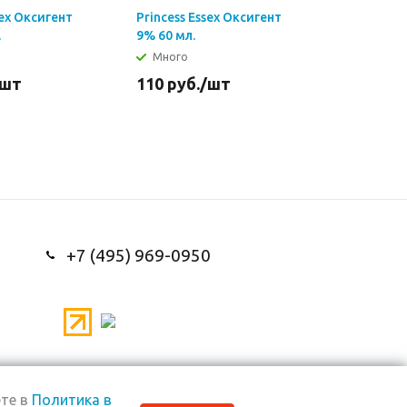
sex Оксигент
Princess Essex Оксигент
Princess 
.
9% 60 мл.
9% 1000 м
Много
Много
/шт
110
руб.
/шт
640
руб
+7 (495) 969-0950
те в
Политика в