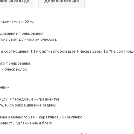
чие на складе
Дополнительно
но-жемчужный 60 мл.
ашивания и тонирования.
она с металлическим блеском.
% в соотношении 1:1 и с активатором Estel Princess Essex 1,5 % в соотноше
ого тонирования.
й блеск волос.
енции.
рмулы + передовые ингредиенты
сть,100% закрашивание седины
раны и зеленого чая + кератиновый комплекс
ичность, увлажнение и блеск