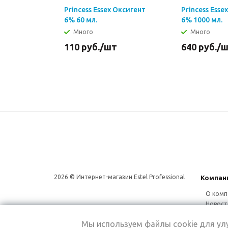
Princess Essex Оксигент
Princess Esse
6% 60 мл.
6% 1000 мл.
Много
Много
110
руб.
/шт
640
руб.
/
2026 © Интернет-магазин Estel Professional
Компан
О комп
Новост
Сотруд
Мы используем файлы cookie для у
Магаз