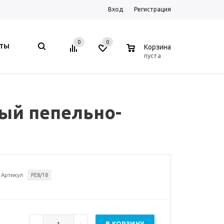
Вход
Регистрация
0
0
0
КТЫ
Корзина
пуста
сый пепельно-
Артикул
PE8/18
В КОРЗИНУ