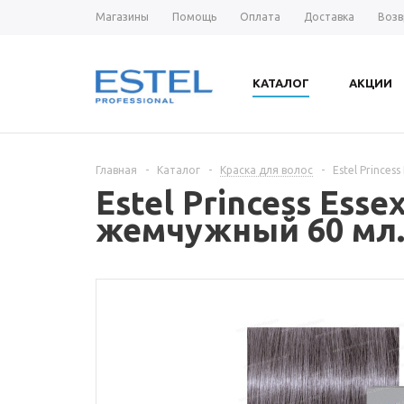
Магазины
Помощь
Оплата
Доставка
Возв
КАТАЛОГ
АКЦИИ
Главная
-
Каталог
-
Краска для волос
-
Estel Prince
Estel Princess Ess
жемчужный 60 мл