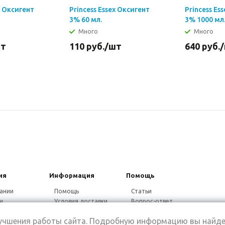
x Оксигент
Princess Essex Оксигент
Princess Es
3% 60 мл.
3% 1000 мл
Много
Много
шт
110
руб.
/шт
640
руб.
ия
Информация
Помощь
ании
Помощь
Статьи
и
Условия доставки
Вопрос-ответ
ники
Гарантия на товар
Видео-ответ
лучшения работы сайта. Подробную информацию вы найде
ины
Дисконтная