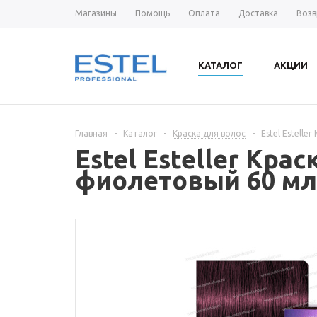
Магазины
Помощь
Оплата
Доставка
Возв
КАТАЛОГ
АКЦИИ
Главная
-
Каталог
-
Краска для волос
-
Estel Estell
Estel Esteller Кра
фиолетовый 60 мл