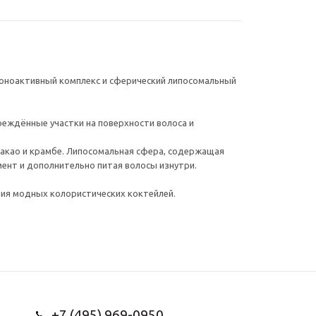
ионоактивный комплекс и сферический липосомальный
реждённые участки на поверхности волоса и
 какао и крамбе. Липосомальная сфера, содержащая
мент и дополнительно питая волосы изнутри.
ния модных колористических коктейлей.
+7 (495) 969-0950