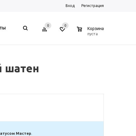
Вход
Регистрация
0
0
0
КТЫ
Корзина
пуста
й шатен
татусом Мастер
.