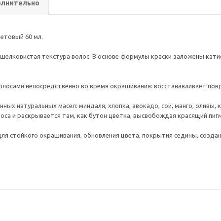
лнительно
летовый 60 мл.
, шелковистая текстура волос. В основе формулы краски заложены кат
олосами непосредственно во время окрашивания: восстанавливает пов
ных натуральных масел: миндаля, хлопка, авокадо, сои, манго, оливы,
лоса и раскрывается там, как бутон цветка, высвобождая красящий пиг
ля стойкого окрашивания, обновления цвета, покрытия седины, созда