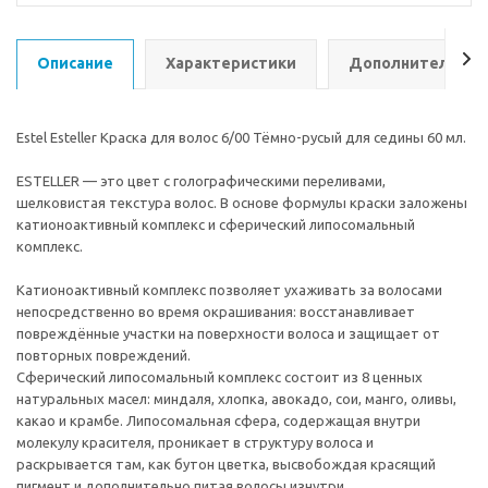
Описание
Характеристики
Дополнительно
Estel Esteller Краска для волос 6/00 Тёмно-русый для седины 60 мл.
ESTELLER — это цвет с голографическими переливами,
шелковистая текстура волос. В основе формулы краски заложены
катионоактивный комплекс и сферический липосомальный
комплекс.
Катионоактивный комплекс позволяет ухаживать за волосами
непосредственно во время окрашивания: восстанавливает
повреждённые участки на поверхности волоса и защищает от
повторных повреждений.
Сферический липосомальный комплекс состоит из 8 ценных
натуральных масел: миндаля, хлопка, авокадо, сои, манго, оливы,
какао и крамбе. Липосомальная сфера, содержащая внутри
молекулу красителя, проникает в структуру волоса и
раскрывается там, как бутон цветка, высвобождая красящий
пигмент и дополнительно питая волосы изнутри.