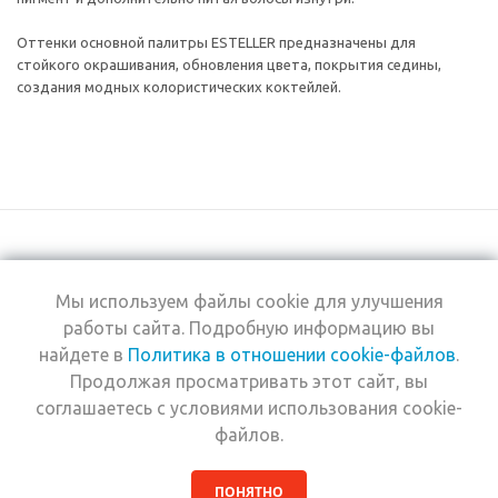
Оттенки основной палитры ESTELLER предназначены для
стойкого окрашивания, обновления цвета, покрытия седины,
создания модных колористических коктейлей.
Мы используем файлы cookie для улучшения
+7 (495) 969-0950
работы сайта. Подробную информацию вы
найдете в
Политика в отношении cookie-файлов
.
2026 © Интернет-
Компания
Продолжая просматривать этот сайт, вы
магазин Estel
Информация
Professional
соглашаетесь с условиями использования cookie-
Помощь
файлов.
ПОНЯТНО