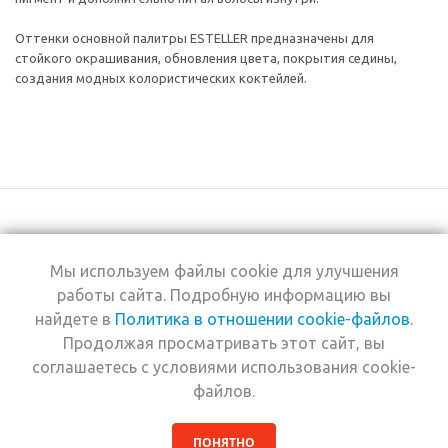
Оттенки основной палитры ESTELLER предназначены для
стойкого окрашивания, обновления цвета, покрытия седины,
создания модных колористических коктейлей.
Мы используем файлы cookie для улучшения
+7 (495) 969-0950
работы сайта. Подробную информацию вы
найдете в
Политика в отношении cookie-файлов
.
2026 © Интернет-
Компания
Продолжая просматривать этот сайт, вы
магазин Estel
Информация
Professional
соглашаетесь с условиями использования cookie-
Помощь
файлов.
ПОНЯТНО