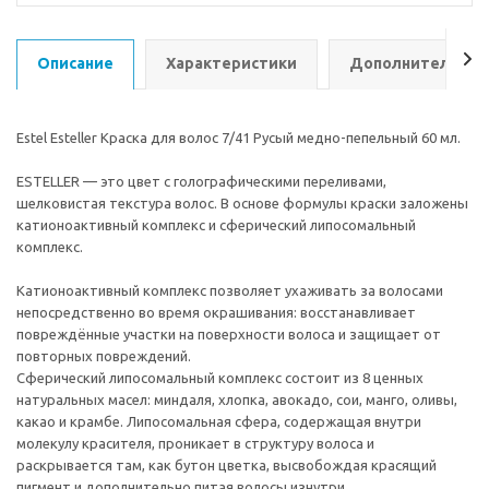
Описание
Характеристики
Дополнительно
Estel Esteller Краска для волос 7/41 Русый медно-пепельный 60 мл.
ESTELLER — это цвет с голографическими переливами,
шелковистая текстура волос. В основе формулы краски заложены
катионоактивный комплекс и сферический липосомальный
комплекс.
Катионоактивный комплекс позволяет ухаживать за волосами
непосредственно во время окрашивания: восстанавливает
повреждённые участки на поверхности волоса и защищает от
повторных повреждений.
Сферический липосомальный комплекс состоит из 8 ценных
натуральных масел: миндаля, хлопка, авокадо, сои, манго, оливы,
какао и крамбе. Липосомальная сфера, содержащая внутри
молекулу красителя, проникает в структуру волоса и
раскрывается там, как бутон цветка, высвобождая красящий
пигмент и дополнительно питая волосы изнутри.