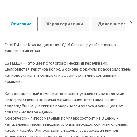
Описание
Характеристики
Дополнительно
Estel Esteller Краска для волос 8/16 Светло-русый пепельно-
фиолетовый 60 мл.
ESTELLER — это цвет с голографическими переливами,
шелковистая текстура волос. В основе формулы краски заложены
катионоактивный комплекс и сферический липосомальный
комплекс.
Катионоактивный комплекс позволяет ухаживать за волосами
непосредственно во время окрашивания: восстанавливает
повреждённые участки на поверхности волоса и защищает от
повторных повреждений.
Сферический липосомальный комплекс состоит из 8 ценных
натуральных масел: миндаля, хлопка, авокадо, сои, манго, оливы,
какао и крамбе. Липосомальная сфера, содержащая внутри
молекулу красителя, проникает в структуру волоса и