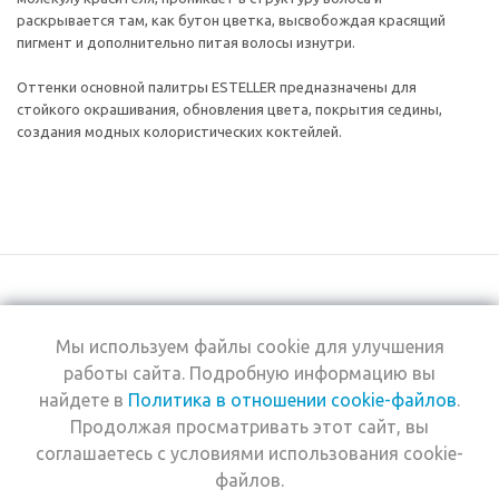
раскрывается там, как бутон цветка, высвобождая красящий
пигмент и дополнительно питая волосы изнутри.
Оттенки основной палитры ESTELLER предназначены для
стойкого окрашивания, обновления цвета, покрытия седины,
создания модных колористических коктейлей.
Мы используем файлы cookie для улучшения
+7 (495) 969-0950
работы сайта. Подробную информацию вы
найдете в
Политика в отношении cookie-файлов
.
2026 © Интернет-
Компания
Продолжая просматривать этот сайт, вы
магазин Estel
Информация
Professional
соглашаетесь с условиями использования cookie-
Помощь
файлов.