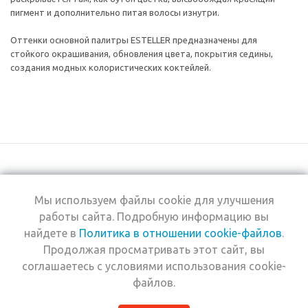
пигмент и дополнительно питая волосы изнутри.
Оттенки основной палитры ESTELLER предназначены для
стойкого окрашивания, обновления цвета, покрытия седины,
создания модных колористических коктейлей.
Мы используем файлы cookie для улучшения
+7 (495) 969-0950
работы сайта. Подробную информацию вы
найдете в
Политика в отношении cookie-файлов
.
2026 © Интернет-
Компания
Продолжая просматривать этот сайт, вы
магазин Estel
Информация
Professional
соглашаетесь с условиями использования cookie-
Помощь
файлов.