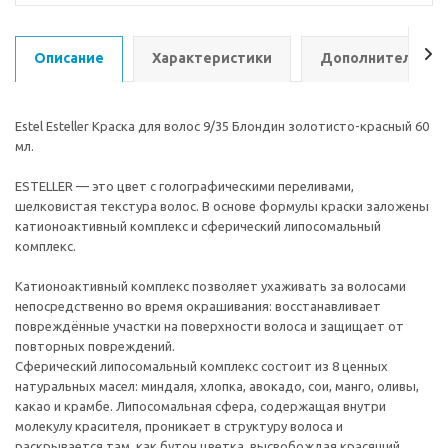
Описание
Характеристики
Дополнительно
Estel Esteller Краска для волос 9/35 Блондин золотисто-красный 60
мл.
ESTELLER — это цвет с голографическими переливами,
шелковистая текстура волос. В основе формулы краски заложены
катионоактивный комплекс и сферический липосомальный
комплекс.
Катионоактивный комплекс позволяет ухаживать за волосами
непосредственно во время окрашивания: восстанавливает
повреждённые участки на поверхности волоса и защищает от
повторных повреждений.
Сферический липосомальный комплекс состоит из 8 ценных
натуральных масел: миндаля, хлопка, авокадо, сои, манго, оливы,
какао и крамбе. Липосомальная сфера, содержащая внутри
молекулу красителя, проникает в структуру волоса и
раскрывается там, как бутон цветка, высвобождая красящий